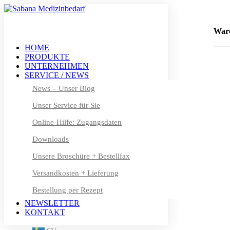
+49 (0) 611 – 50 46 40 8-0
info@sabana.de
War
HOME
PRODUKTE
MEIN KONTO
UNTERNEHMEN
DE
SERVICE / NEWS
DE
News – Unser Blog
Unser Service für Sie
EN
Online-Hilfe: Zugangsdaten
FR
Downloads
DA
Unsere Broschüre + Bestellfax
NL
Versandkosten + Lieferung
Bestellung per Rezept
FI
NEWSLETTER
IT
KONTAKT