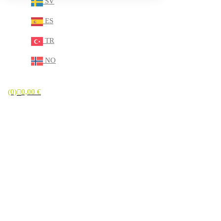
SV
ES
TR
NO
(0)
0,00
€