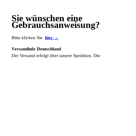
Sie wünschen eine
Gebrauchsanweisung?
Bitte klicken Sie
hier →
Versandinfo Deutschland
Der Versand erfolgt über unsere Spedition. Die
Versandkostenpauschale beträgt € 6,50.
Versandinfo Ausland
Die ausländischen Versandkosten werden zusätzlich manuell
berechnet.
Fordern Sie gleich hier Ihr persönliches und kostenloses
Muster an. Einfach telefonisch, über unser
Kontaktformular
oder per eMail unter
info@sabana.de
.
ZUR ÜBERSICHT →