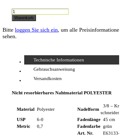
SABAguard,
USP
Warenkorb
6-
0,
Bitte
loggen Sie sich ein
, um alle Preisinformationen zu
45cm
sehen.
Menge
Technische Informationen
Gebrauchsanweisung
Versandkosten
Nicht resorbierbares Nahtmaterial POLYESTER
3/8 – Kreis,
Material
Polyester
Nadelform
schneidend
USP
6-0
Fadenlänge
45 cm
Metric
0,7
Fadenfarbe
grün
Art. Nr.
E63133-45I