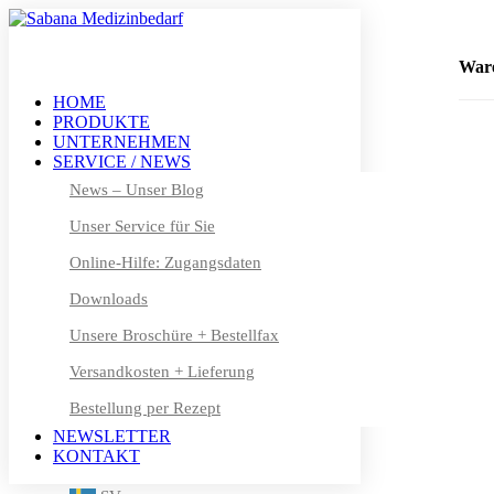
+49 (0) 611 – 50 46 40 8-0
info@sabana.de
War
HOME
PRODUKTE
MEIN KONTO
UNTERNEHMEN
DE
SERVICE / NEWS
DE
News – Unser Blog
Unser Service für Sie
EN
Online-Hilfe: Zugangsdaten
FR
Downloads
DA
Unsere Broschüre + Bestellfax
NL
Versandkosten + Lieferung
Bestellung per Rezept
FI
NEWSLETTER
IT
KONTAKT