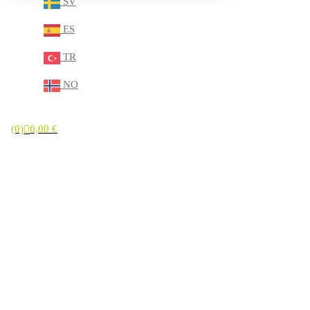
SV
ES
TR
NO
(0)
0,00
€