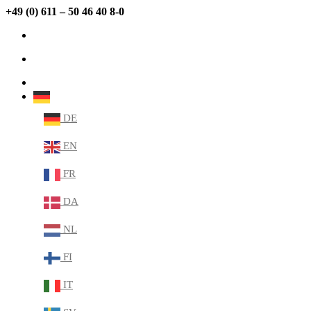
+49 (0) 611 – 50 46 40 8-0
info@sabana.de
MEIN KONTO
DE
DE
EN
FR
DA
NL
FI
IT