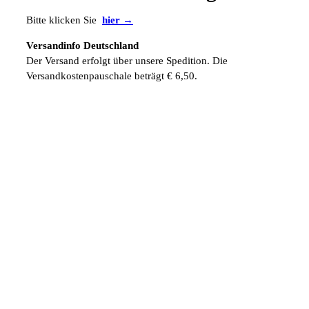
Bitte klicken Sie
hier →
Versandinfo Deutschland
Der Versand erfolgt über unsere Spedition. Die
Versandkostenpauschale beträgt € 6,50.
Versandinfo Ausland
Die ausländischen Versandkosten werden zusätzlich manuell
berechnet.
Fordern Sie gleich hier Ihr persönliches und kostenloses
Muster an. Einfach telefonisch, über unser
Kontaktformular
oder per eMail unter
info@sabana.de
.
ZUR ÜBERSICHT →
HABEN SIE FRAGEN?