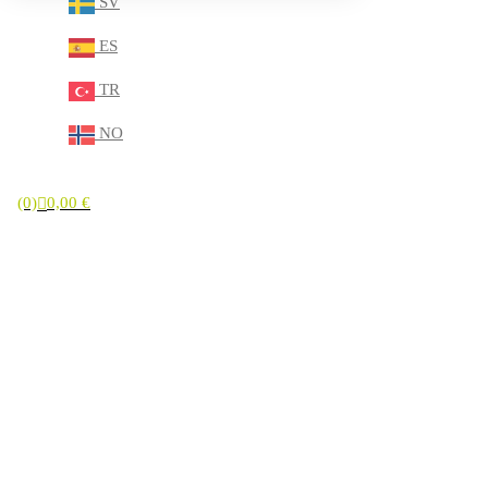
SV
ES
TR
NO
(0)
0,00
€