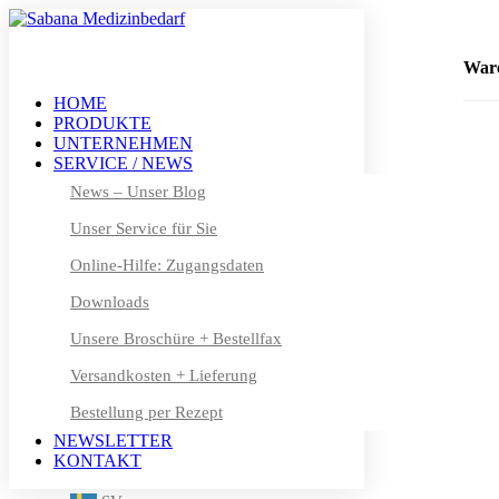
+49 (0) 611 – 50 46 40 8-0
info@sabana.de
War
HOME
PRODUKTE
MEIN KONTO
UNTERNEHMEN
DE
SERVICE / NEWS
DE
News – Unser Blog
Unser Service für Sie
EN
Online-Hilfe: Zugangsdaten
FR
Downloads
DA
Unsere Broschüre + Bestellfax
NL
Versandkosten + Lieferung
Bestellung per Rezept
FI
NEWSLETTER
IT
KONTAKT