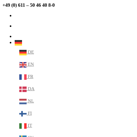
+49 (0) 611 – 50 46 40 8-0
info@sabana.de
MEIN KONTO
DE
DE
EN
FR
DA
NL
FI
IT