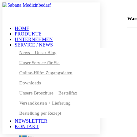
+49 (0) 611 – 50 46 40 8-0
info@sabana.de
War
HOME
PRODUKTE
MEIN KONTO
UNTERNEHMEN
DE
SERVICE / NEWS
DE
News – Unser Blog
Unser Service für Sie
EN
Online-Hilfe: Zugangsdaten
FR
Downloads
DA
Unsere Broschüre + Bestellfax
NL
Versandkosten + Lieferung
Bestellung per Rezept
FI
NEWSLETTER
IT
KONTAKT