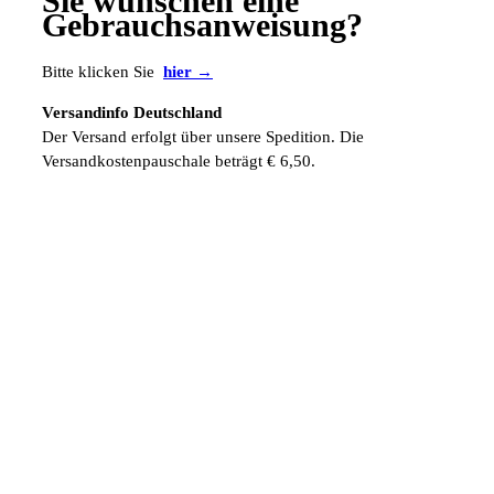
Sie wünschen eine
Gebrauchsanweisung?
Bitte klicken Sie
hier →
Versandinfo Deutschland
Der Versand erfolgt über unsere Spedition. Die
Versandkostenpauschale beträgt € 6,50.
Versandinfo Ausland
Die ausländischen Versandkosten werden zusätzlich manuell
berechnet.
Fordern Sie gleich hier Ihr persönliches und kostenloses
Muster an. Einfach telefonisch, über unser
Kontaktformular
oder per eMail unter
info@sabana.de
.
ZUR ÜBERSICHT →
HABEN SIE FRAGEN?