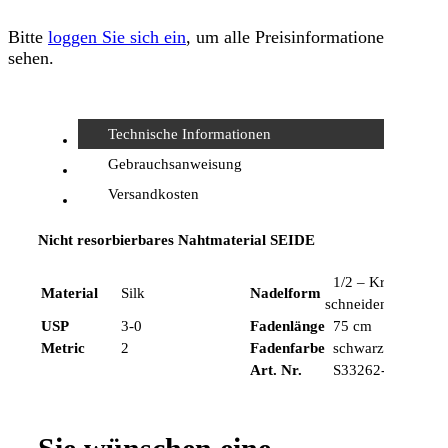
Bitte
loggen Sie sich ein
, um alle Preisinformationen zu
sehen.
Technische Informationen
Gebrauchsanweisung
Versandkosten
Nicht resorbierbares Nahtmaterial SEIDE
1/2 – Kreis,
Material
Silk
Nadelform
schneidend
USP
3-0
Fadenlänge
75 cm
Metric
2
Fadenfarbe
schwarz
Art. Nr.
S33262-75I