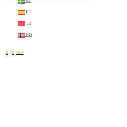
SV
ES
TR
NO
(0)
0,00
€