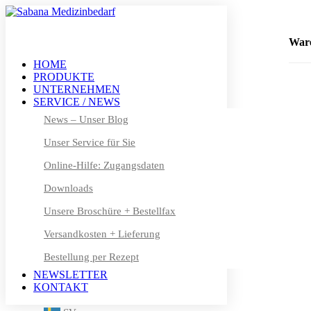
+49 (0) 611 – 50 46 40 8-0
info@sabana.de
War
HOME
PRODUKTE
MEIN KONTO
UNTERNEHMEN
DE
SERVICE / NEWS
DE
News – Unser Blog
Unser Service für Sie
EN
Online-Hilfe: Zugangsdaten
FR
Downloads
DA
Unsere Broschüre + Bestellfax
NL
Versandkosten + Lieferung
Bestellung per Rezept
FI
NEWSLETTER
IT
KONTAKT