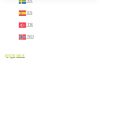
SV
ES
TR
NO
(0)
0,00
€