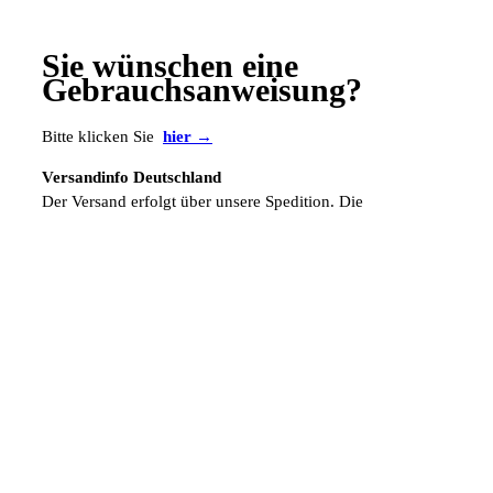
Sie wünschen eine
Gebrauchsanweisung?
Bitte klicken Sie
hier →
Versandinfo Deutschland
Der Versand erfolgt über unsere Spedition. Die
Versandkostenpauschale beträgt € 6,50.
Versandinfo Ausland
Die ausländischen Versandkosten werden zusätzlich manuell
berechnet.
Fordern Sie gleich hier Ihr persönliches und kostenloses
Muster an. Einfach telefonisch, über unser
Kontaktformular
oder per eMail unter
info@sabana.de
.
ZUR ÜBERSICHT →