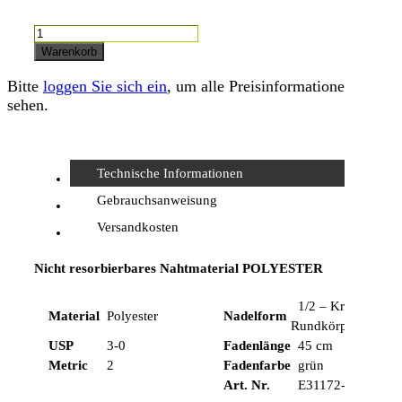
SABAguard,
USP
Warenkorb
3-
0,
Bitte
loggen Sie sich ein
, um alle Preisinformationen zu
45cm
sehen.
Menge
Technische Informationen
Gebrauchsanweisung
Versandkosten
Nicht resorbierbares Nahtmaterial POLYESTER
1/2 – Kreis,
Material
Polyester
Nadelform
Rundkörper
USP
3-0
Fadenlänge
45 cm
Metric
2
Fadenfarbe
grün
Art. Nr.
E31172-45I