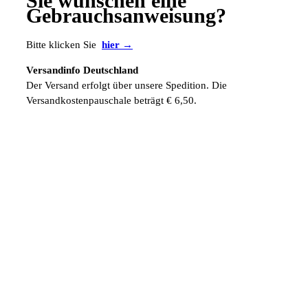
Sie wünschen eine
Gebrauchsanweisung?
Bitte klicken Sie
hier →
Versandinfo Deutschland
Der Versand erfolgt über unsere Spedition. Die
Versandkostenpauschale beträgt € 6,50.
Versandinfo Ausland
Die ausländischen Versandkosten werden zusätzlich manuell
berechnet.
Fordern Sie gleich hier Ihr persönliches und kostenloses
Muster an. Einfach telefonisch, über unser
Kontaktformular
oder per eMail unter
info@sabana.de
.
ZUR ÜBERSICHT →
HABEN SIE FRAGEN?