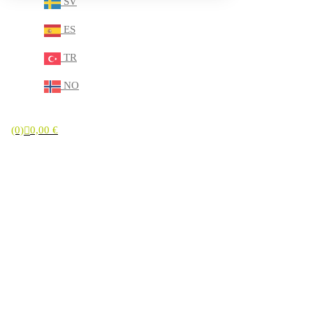
SV
ES
TR
NO
(0)
0,00
€