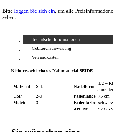
Bitte
loggen Sie sich ein
, um alle Preisinformationen zu
sehen.
Technische Informationen
Gebrauchsanweisung
Versandkosten
Nicht resorbierbares Nahtmaterial SEIDE
1/2 – Kreis,
Material
Silk
Nadelform
schneidend
USP
2-0
Fadenlänge
75 cm
Metric
3
Fadenfarbe
schwarz
Art. Nr.
S23262-75I