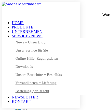
+49 (0) 611 – 50 46 40 8-0
info@sabana.de
War
HOME
PRODUKTE
MEIN KONTO
UNTERNEHMEN
DE
SERVICE / NEWS
DE
News – Unser Blog
Unser Service für Sie
EN
Online-Hilfe: Zugangsdaten
FR
Downloads
DA
Unsere Broschüre + Bestellfax
NL
Versandkosten + Lieferung
Bestellung per Rezept
FI
NEWSLETTER
IT
KONTAKT