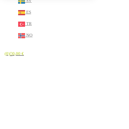
SV
ES
TR
NO
(0)
0,00
€