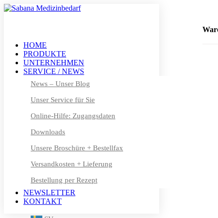
+49 (0) 611 – 50 46 40 8-0
info@sabana.de
War
HOME
PRODUKTE
MEIN KONTO
UNTERNEHMEN
DE
SERVICE / NEWS
DE
News – Unser Blog
Unser Service für Sie
EN
Online-Hilfe: Zugangsdaten
FR
Downloads
DA
Unsere Broschüre + Bestellfax
NL
Versandkosten + Lieferung
Bestellung per Rezept
FI
NEWSLETTER
IT
KONTAKT