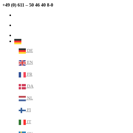
+49 (0) 611 – 50 46 40 8-0
info@sabana.de
MEIN KONTO
DE
DE
EN
FR
DA
NL
FI
IT