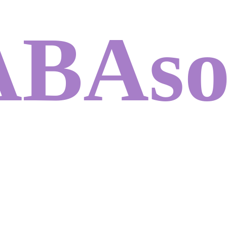
ABA
s