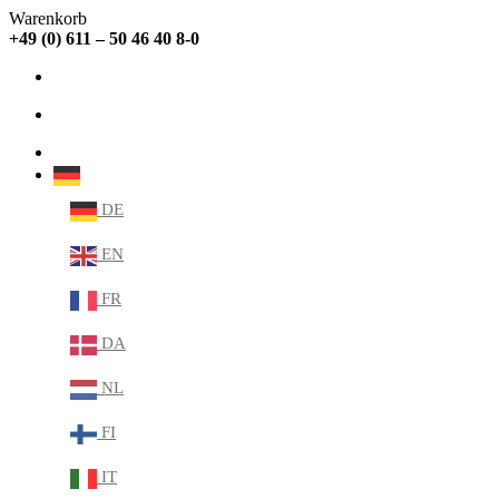
Warenkorb
+49 (0) 611 – 50 46 40 8-0
info@sabana.de
MEIN KONTO
DE
DE
EN
FR
DA
NL
FI
IT