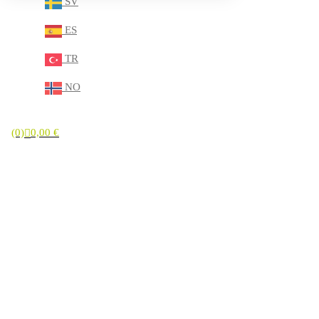
SV
ES
TR
NO
(0)
0,00
€