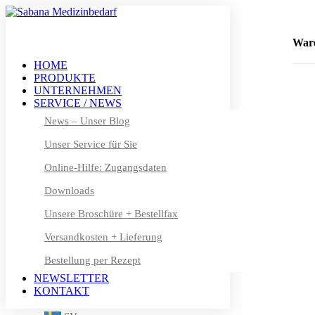
+49 (0) 611 – 50 46 40 8-0
info@sabana.de
War
HOME
PRODUKTE
MEIN KONTO
UNTERNEHMEN
DE
SERVICE / NEWS
DE
News – Unser Blog
Unser Service für Sie
EN
Online-Hilfe: Zugangsdaten
FR
Downloads
DA
Unsere Broschüre + Bestellfax
NL
Versandkosten + Lieferung
Bestellung per Rezept
FI
NEWSLETTER
IT
KONTAKT