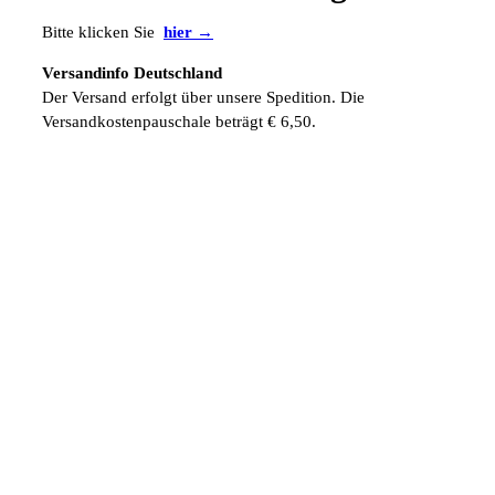
Bitte klicken Sie
hier →
Versandinfo Deutschland
Der Versand erfolgt über unsere Spedition. Die
Versandkostenpauschale beträgt € 6,50.
Versandinfo Ausland
Die ausländischen Versandkosten werden zusätzlich manuell
berechnet.
Fordern Sie gleich hier Ihr persönliches und kostenloses
Muster an. Einfach telefonisch, über unser
Kontaktformular
oder per eMail unter
info@sabana.de
.
ZUR ÜBERSICHT →
HABEN SIE FRAGEN?