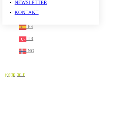
NEWSLETTER
IT
KONTAKT
SV
ES
TR
NO
(0)
0,00
€