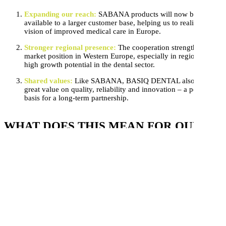
Expanding our reach:
SABANA products will now be made
available to a larger customer base, helping us to realize our
vision of improved medical care in Europe.
Stronger regional presence:
The cooperation strengthens our
market position in Western Europe, especially in regions with
high growth potential in the dental sector.
Shared values:
Like SABANA, BASIQ DENTAL also places
great value on quality, reliability and innovation – a perfect
basis for a long-term partnership.
WHAT DOES THIS MEAN FOR OUR
CUSTOMERS?
Customers in the countries mentioned benefit from faster and easier
access to SABANA products that meet the highest standards in
dental medicine. Our partners can look forward to smooth logistics,
first-class support and a constantly growing range.
A LOOK INTO THE FUTURE