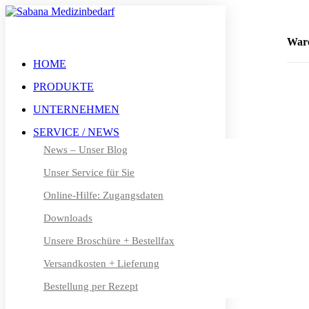
+49 (0) 611 – 50 46 40 8-0
info@sabana.de
War
HOME
PRODUKTE
MEIN KONTO
UNTERNEHMEN
DE
SERVICE / NEWS
DE
News – Unser Blog
Unser Service für Sie
EN
Online-Hilfe: Zugangsdaten
FR
Downloads
DA
Unsere Broschüre + Bestellfax
NL
Versandkosten + Lieferung
Bestellung per Rezept
FI