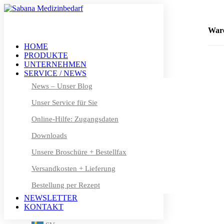
+49 (0) 611 – 50 46 40 8-0
info@sabana.de
War
HOME
PRODUKTE
MEIN KONTO
UNTERNEHMEN
DE
SERVICE / NEWS
DE
News – Unser Blog
Unser Service für Sie
EN
Online-Hilfe: Zugangsdaten
FR
Downloads
DA
Unsere Broschüre + Bestellfax
NL
Versandkosten + Lieferung
Bestellung per Rezept
FI
NEWSLETTER
IT
KONTAKT