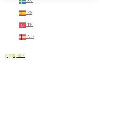
SV
ES
TR
NO
(0)
0,00
€